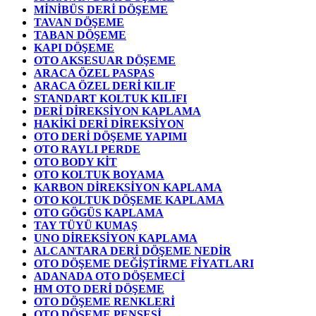
MİNİBÜS DERİ DÖŞEME
TAVAN DÖŞEME
TABAN DÖŞEME
KAPI DÖŞEME
OTO AKSESUAR DÖŞEME
ARACA ÖZEL PASPAS
ARACA ÖZEL DERİ KILIF
STANDART KOLTUK KILIFI
DERİ DİREKSİYON KAPLAMA
HAKİKİ DERİ DİREKSİYON
OTO DERİ DÖŞEME YAPIMI
OTO RAYLI PERDE
OTO BODY KİT
OTO KOLTUK BOYAMA
KARBON DİREKSİYON KAPLAMA
OTO KOLTUK DÖŞEME KAPLAMA
OTO GÖGÜS KAPLAMA
TAY TÜYÜ KUMAŞ
UNO DİREKSİYON KAPLAMA
ALCANTARA DERİ DÖŞEME NEDİR
OTO DÖŞEME DEĞİŞTİRME FİYATLARI
ADANADA OTO DÖŞEMECİ
HM OTO DERİ DÖŞEME
OTO DÖŞEME RENKLERİ
OTO DÖŞEME PENSESİ