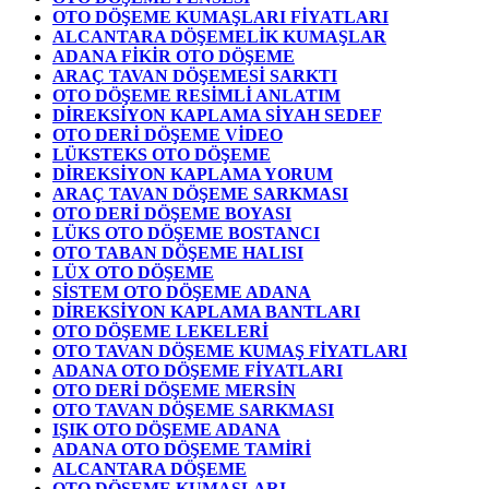
OTO DÖŞEME KUMAŞLARI FİYATLARI
ALCANTARA DÖŞEMELİK KUMAŞLAR
ADANA FİKİR OTO DÖŞEME
ARAÇ TAVAN DÖŞEMESİ SARKTI
OTO DÖŞEME RESİMLİ ANLATIM
DİREKSİYON KAPLAMA SİYAH SEDEF
OTO DERİ DÖŞEME VİDEO
LÜKSTEKS OTO DÖŞEME
DİREKSİYON KAPLAMA YORUM
ARAÇ TAVAN DÖŞEME SARKMASI
OTO DERİ DÖŞEME BOYASI
LÜKS OTO DÖŞEME BOSTANCI
OTO TABAN DÖŞEME HALISI
LÜX OTO DÖŞEME
SİSTEM OTO DÖŞEME ADANA
DİREKSİYON KAPLAMA BANTLARI
OTO DÖŞEME LEKELERİ
OTO TAVAN DÖŞEME KUMAŞ FİYATLARI
ADANA OTO DÖŞEME FİYATLARI
OTO DERİ DÖŞEME MERSİN
OTO TAVAN DÖŞEME SARKMASI
IŞIK OTO DÖŞEME ADANA
ADANA OTO DÖŞEME TAMİRİ
ALCANTARA DÖŞEME
OTO DÖŞEME KUMAŞLARI