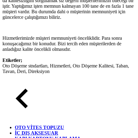
da kalitesizliğini sorgulamak siz değerli müşterilerimizin bileceği bir
iştir. Yaptığımız işten memnun kalmayan 100 tane de en fazla 1 tane
müşteri vardır. Bu durumda dahi o müşterinin memnuniyeti için
güncelerce çalıştığımızı biliriz.
Hizmetlerimizde müşteri memnuniyeti önceliklidir. Para sonra
konuşacağımız bir konudur. Bizi tercih eden müşterilerden de
anladığıız kalite öncelikli olmasıdır.
Etiketler;
Oto Döşeme stndartları, Hizmetleri, Oto Döşeme Kalitesi, Taban,
Tavan, Deri, Direksiyon
OTO VİTES TOPUZU
İÇ DIŞ AKSESUAR