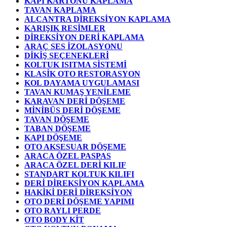
KAPI KARTONU KAPLAMA
TAVAN KAPLAMA
ALCANTRA DİREKSİYON KAPLAMA
KARIŞIK RESİMLER
DİREKSİYON DERİ KAPLAMA
ARAÇ SES İZOLASYONU
DİKİŞ SEÇENEKLERİ
KOLTUK ISITMA SİSTEMİ
KLASİK OTO RESTORASYON
KOL DAYAMA UYGULAMASI
TAVAN KUMAŞ YENİLEME
KARAVAN DERİ DÖŞEME
MİNİBÜS DERİ DÖŞEME
TAVAN DÖŞEME
TABAN DÖŞEME
KAPI DÖŞEME
OTO AKSESUAR DÖŞEME
ARACA ÖZEL PASPAS
ARACA ÖZEL DERİ KILIF
STANDART KOLTUK KILIFI
DERİ DİREKSİYON KAPLAMA
HAKİKİ DERİ DİREKSİYON
OTO DERİ DÖŞEME YAPIMI
OTO RAYLI PERDE
OTO BODY KİT