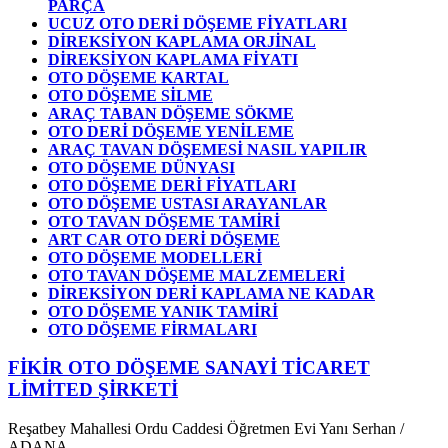
PARÇA
UCUZ OTO DERİ DÖŞEME FİYATLARI
DİREKSİYON KAPLAMA ORJİNAL
DİREKSİYON KAPLAMA FİYATI
OTO DÖŞEME KARTAL
OTO DÖŞEME SİLME
ARAÇ TABAN DÖŞEME SÖKME
OTO DERİ DÖŞEME YENİLEME
ARAÇ TAVAN DÖŞEMESİ NASIL YAPILIR
OTO DÖŞEME DÜNYASI
OTO DÖŞEME DERİ FİYATLARI
OTO DÖŞEME USTASI ARAYANLAR
OTO TAVAN DÖŞEME TAMİRİ
ART CAR OTO DERİ DÖŞEME
OTO DÖŞEME MODELLERİ
OTO TAVAN DÖŞEME MALZEMELERİ
DİREKSİYON DERİ KAPLAMA NE KADAR
OTO DÖŞEME YANIK TAMİRİ
OTO DÖŞEME FİRMALARI
FİKİR OTO DÖŞEME SANAYİ TİCARET
LİMİTED ŞİRKETİ
Reşatbey Mahallesi Ordu Caddesi Öğretmen Evi Yanı Serhan /
ADANA