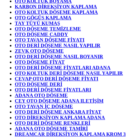
OTO KOLTUK BOYAMA
KARBON DİREKSİYON KAPLAMA
OTO KOLTUK DÖŞEME KAPLAMA
OTO GÖGÜS KAPLAMA
TAY TÜYÜ KUMAŞ
OTO DÖŞEME TEMİZLEME
OTO DÖŞEME CADDY
OTO TAVAN DÖŞEME FİYATI
OTO DERİ DÖŞEME NASIL YAPILIR
ZEVK OTO DÖŞEME
OTO DERİ DÖŞEME NASIL BOYANIR
OTO DÖŞEME FİYAT
OTO DERİ DÖŞEME FİYATLARI ADANA
OTO KOLTUK DERİ DÖŞEME NASIL YAPILIR
CEVAP OTO DERİ DÖŞEME FİYATI
OTO DÖŞEME DERİ
OTO DERİ DÖŞEME FİYATLARI
ADANA OTO DÖŞEME
CEY OTO DÖŞEME ADANA ILETİŞİM
OTO TAVAN İÇ DÖŞEME
OTO DERİ DÖŞEME ANKARA FİYAT
OTO DİREKSİYON KAPLAMA ADANA
OTO DERİ DÖŞEME RENKLERİ
ADANA OTO DÖŞEME TAMİRİ
DREAMCAR DİREKSİYON KAPLAMA KROM 3