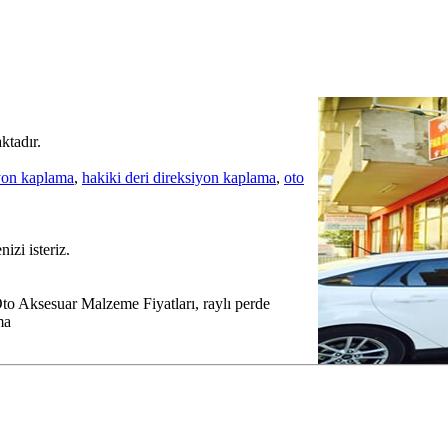
ktadır.
iyon kaplama
,
hakiki deri direksiyon kaplama
,
oto
izi isteriz.
 Aksesuar Malzeme Fiyatları, raylı perde
ma