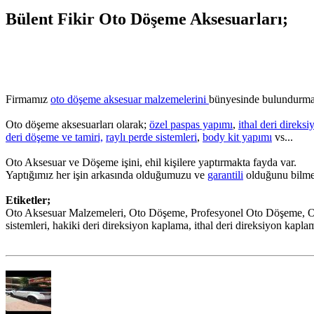
Bülent Fikir Oto Döşeme Aksesuarları;
Firmamız
oto döşeme aksesuar malzemelerini
bünyesinde bulundurma
Oto döşeme aksesuarları olarak;
özel paspas yapımı
,
ithal deri direks
deri döşeme ve tamiri,
raylı perde sistemleri
,
body kit yapımı
vs...
Oto Aksesuar ve Döşeme işini, ehil kişilere yaptırmakta fayda var.
Yaptığımız her işin arkasında olduğumuzu ve
garantili
olduğunu bilmen
Etiketler;
Oto Aksesuar Malzemeleri, Oto Döşeme, Profesyonel Oto Döşeme, Oto
sistemleri, hakiki deri direksiyon kaplama, ithal deri direksiyon kapla