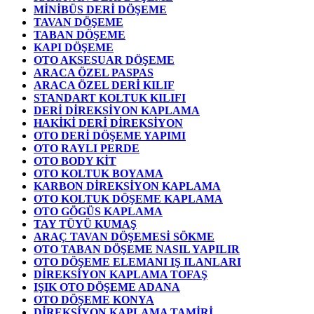
MİNİBÜS DERİ DÖŞEME
TAVAN DÖŞEME
TABAN DÖŞEME
KAPI DÖŞEME
OTO AKSESUAR DÖŞEME
ARACA ÖZEL PASPAS
ARACA ÖZEL DERİ KILIF
STANDART KOLTUK KILIFI
DERİ DİREKSİYON KAPLAMA
HAKİKİ DERİ DİREKSİYON
OTO DERİ DÖŞEME YAPIMI
OTO RAYLI PERDE
OTO BODY KİT
OTO KOLTUK BOYAMA
KARBON DİREKSİYON KAPLAMA
OTO KOLTUK DÖŞEME KAPLAMA
OTO GÖGÜS KAPLAMA
TAY TÜYÜ KUMAŞ
ARAÇ TAVAN DÖŞEMESİ SÖKME
OTO TABAN DÖŞEME NASIL YAPILIR
OTO DÖŞEME ELEMANI IŞ ILANLARI
DİREKSİYON KAPLAMA TOFAŞ
IŞIK OTO DÖŞEME ADANA
OTO DÖŞEME KONYA
DİREKSİYON KAPLAMA TAMİRİ