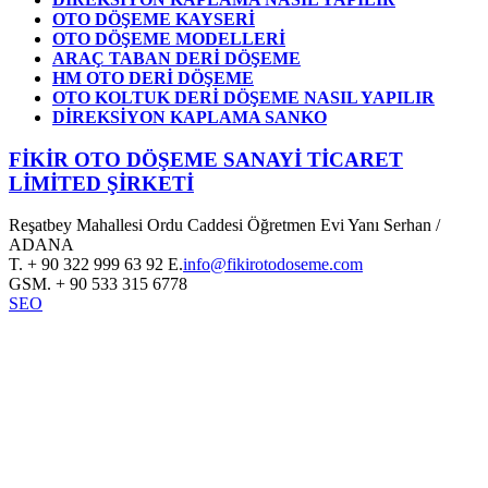
OTO DÖŞEME KAYSERİ
OTO DÖŞEME MODELLERİ
ARAÇ TABAN DERİ DÖŞEME
HM OTO DERİ DÖŞEME
OTO KOLTUK DERİ DÖŞEME NASIL YAPILIR
DİREKSİYON KAPLAMA SANKO
FİKİR OTO DÖŞEME SANAYİ TİCARET
LİMİTED ŞİRKETİ
Reşatbey Mahallesi Ordu Caddesi Öğretmen Evi Yanı Serhan /
ADANA
T.
+ 90 322 999 63 92
E.
info@fikirotodoseme.com
GSM.
+ 90 533 315 6778
SEO