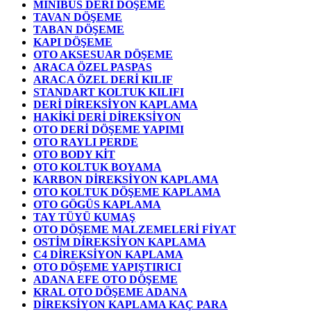
MİNİBÜS DERİ DÖŞEME
TAVAN DÖŞEME
TABAN DÖŞEME
KAPI DÖŞEME
OTO AKSESUAR DÖŞEME
ARACA ÖZEL PASPAS
ARACA ÖZEL DERİ KILIF
STANDART KOLTUK KILIFI
DERİ DİREKSİYON KAPLAMA
HAKİKİ DERİ DİREKSİYON
OTO DERİ DÖŞEME YAPIMI
OTO RAYLI PERDE
OTO BODY KİT
OTO KOLTUK BOYAMA
KARBON DİREKSİYON KAPLAMA
OTO KOLTUK DÖŞEME KAPLAMA
OTO GÖGÜS KAPLAMA
TAY TÜYÜ KUMAŞ
OTO DÖŞEME MALZEMELERİ FİYAT
OSTİM DİREKSİYON KAPLAMA
C4 DİREKSİYON KAPLAMA
OTO DÖŞEME YAPIŞTIRICI
ADANA EFE OTO DÖŞEME
KRAL OTO DÖŞEME ADANA
DİREKSİYON KAPLAMA KAÇ PARA