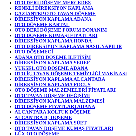
OTO DERİ DÖŞEME MERCEDES
RENKLİ DİREKSİYON KAPLAMA
GAZİANTEP OTO TAVAN DÖŞEME
DİREKSİYON KAPLAMA ADANA
OTO DÖŞEME KARTAL
OTO DERİ DÖŞEME FORUM DONANIM
OTO DÖŞEME KUMAŞI FİYATLARI
DİREKSİYON KAPLAMA HONDA
OTO DİREKSİYON KAPLAMA NASIL YAPILIR
OTO DÖŞEMECİ
ADANA OTO DÖŞEME ILETİŞİM
DİREKSİYON KAPLAMA SEDEF
YUKSEL OTO DOSEME ADANA
OTO İÇ TAVAN DÖŞEME TEMİZLİĞİ MAKİNASI
DİREKSİYON KAPLAMA ALCANTARA
DİREKSİYON KAPLAMA FOCUS
OTO DÖŞEME MALZEMELERİ FİYATLARI
OTO TAVAN DÖŞEME DEĞİŞİMİ
DİREKSİYON KAPLAMA MALZEMESİ
OTO DÖŞEME FİYATLARI ADANA
ALCANTARA KOLTUK DÖŞEME
ALCANTRA IÇ DÖŞEME
DİREKSİYON KAPLAMA SÜET
OTO TAVAN DÖŞEME KUMAŞ FİYATLARI
LÜX OTO DÖŞEME