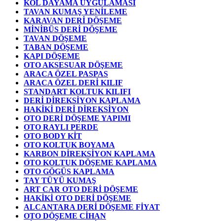
KOL DAYAMA UYGULAMASI
TAVAN KUMAŞ YENİLEME
KARAVAN DERİ DÖŞEME
MİNİBÜS DERİ DÖŞEME
TAVAN DÖŞEME
TABAN DÖŞEME
KAPI DÖŞEME
OTO AKSESUAR DÖŞEME
ARACA ÖZEL PASPAS
ARACA ÖZEL DERİ KILIF
STANDART KOLTUK KILIFI
DERİ DİREKSİYON KAPLAMA
HAKİKİ DERİ DİREKSİYON
OTO DERİ DÖŞEME YAPIMI
OTO RAYLI PERDE
OTO BODY KİT
OTO KOLTUK BOYAMA
KARBON DİREKSİYON KAPLAMA
OTO KOLTUK DÖŞEME KAPLAMA
OTO GÖGÜS KAPLAMA
TAY TÜYÜ KUMAŞ
ART CAR OTO DERİ DÖŞEME
HAKİKİ OTO DERİ DÖŞEME
ALCANTARA DERİ DÖŞEME FİYAT
OTO DÖŞEME CİHAN