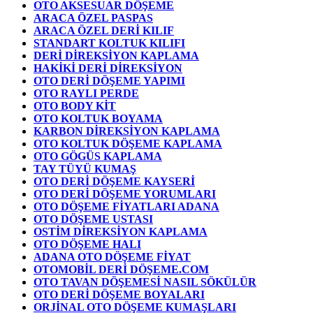
OTO AKSESUAR DÖŞEME
ARACA ÖZEL PASPAS
ARACA ÖZEL DERİ KILIF
STANDART KOLTUK KILIFI
DERİ DİREKSİYON KAPLAMA
HAKİKİ DERİ DİREKSİYON
OTO DERİ DÖŞEME YAPIMI
OTO RAYLI PERDE
OTO BODY KİT
OTO KOLTUK BOYAMA
KARBON DİREKSİYON KAPLAMA
OTO KOLTUK DÖŞEME KAPLAMA
OTO GÖGÜS KAPLAMA
TAY TÜYÜ KUMAŞ
OTO DERİ DÖŞEME KAYSERİ
OTO DERİ DÖŞEME YORUMLARI
OTO DÖŞEME FİYATLARI ADANA
OTO DÖŞEME USTASI
OSTİM DİREKSİYON KAPLAMA
OTO DÖŞEME HALI
ADANA OTO DÖŞEME FİYAT
OTOMOBİL DERİ DÖŞEME.COM
OTO TAVAN DÖŞEMESİ NASIL SÖKÜLÜR
OTO DERİ DÖŞEME BOYALARI
ORJİNAL OTO DÖŞEME KUMAŞLARI